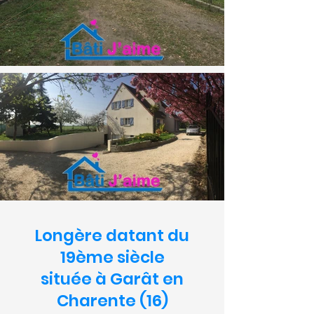
Longère datant du
19ème siècle
située à Garât en
Charente (16)